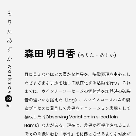
もりたあすか
森田 明日香
(もりた・あすか)
works
目に見えないほどの僅かな差異を、映像表現を中心とし
たさまざまな手法を通して顕在化する活動を行う。これ
cv
までに、ウインナーソーセージの個体差を加熱時の破裂
Ja
音の違いから捉えた《Lag》、スライスロースハムの製
En
造プロセスに着目して差異をアニメーション表現として
構成した《Observing Variation: in sliced loin
Hams》などがある。現在は、差異が可視化されること
でその背後に潜む「事件」を彷彿とさせるような対象が